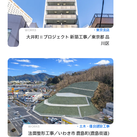
東京支店
WORKS
大井町Ⅱプロジェクト 新築工事／東京都 品
川区
土木
優良建設工事
WORKS
法面整形工事／いわき市 鹿島町(鹿島街道)