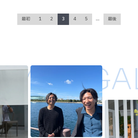
最初
1
2
3
4
5
...
最後
UMI ／ GA