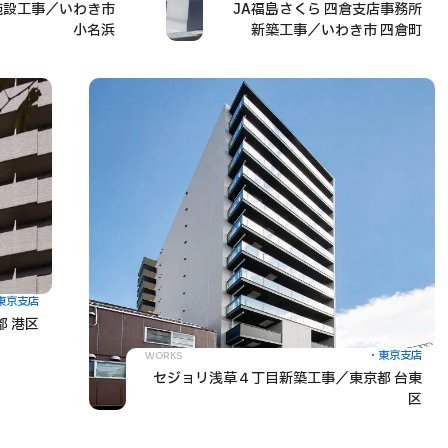
施設工事／いわき市
JA福島さくら 四倉支店事務所
小名浜
新築工事／いわき市 四倉町
東京支店
 港区
東京支店
WORKS
セジョリ浅草４丁目新築工事／東京都 台東
区