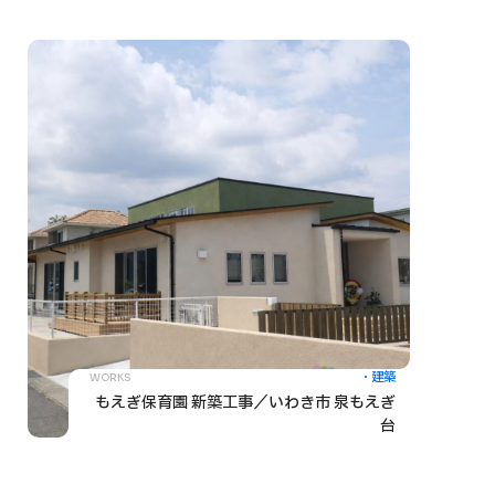
建築
WORKS
もえぎ保育園 新築工事／いわき市 泉もえぎ
台