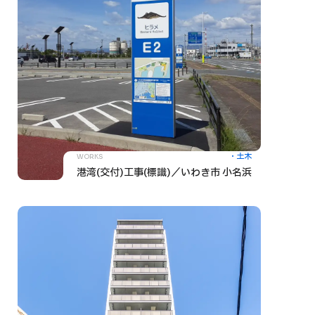
土木
WORKS
港湾(交付)工事(標識)／いわき市 小名浜