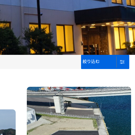
絞
り
込
む
絞
り
込
む