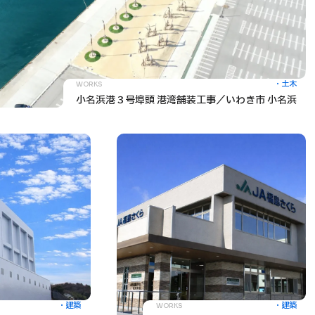
土木
WORKS
小名浜港３号埠頭 港湾舗装工事／いわき市 小名浜
建築
建築
WORKS