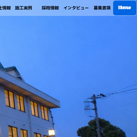
M
C
l
e
o
n
s
u
e
社
情
報
施
工
実
例
採
用
情
報
イ
ン
タ
ビ
ュ
ー
募
集
要
項
社
情
報
施
工
実
例
採
用
情
報
イ
ン
タ
ビ
ュ
ー
募
集
要
項