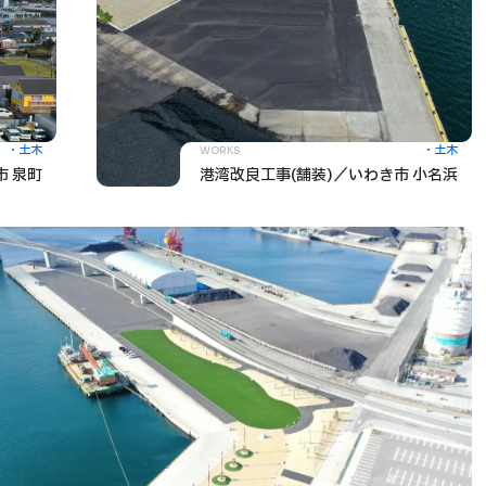
土木
土木
WORKS
市 泉町
港湾改良工事(舗装)／いわき市 小名浜