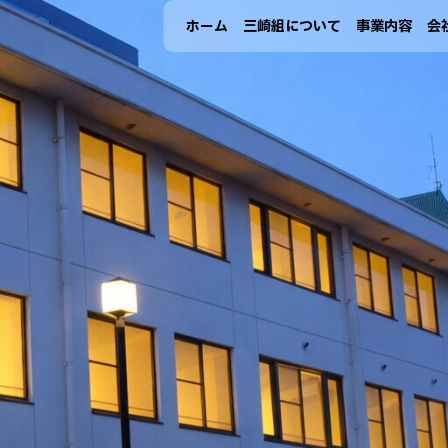
ホ
ー
ム
三
崎
組
に
つ
い
て
事
業
内
容
会
ホ
ー
ム
三
崎
組
に
つ
い
て
事
業
内
容
会