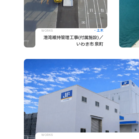
土木
WORKS
港湾維持管理工事(付属施設)／
いわき市 泉町
WORKS