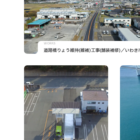
WORKS
道路橋りょう維持(維補)工事(舗装補修)／いわき