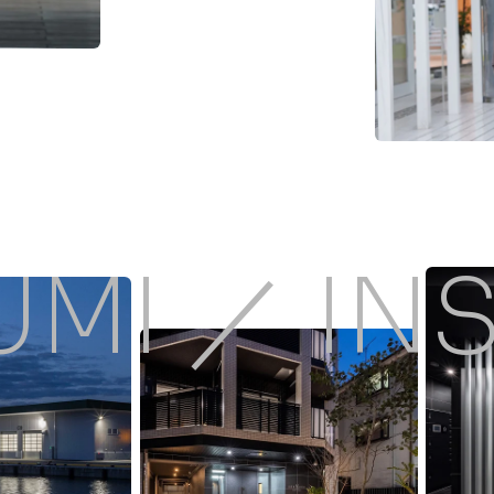
UMI ／ IN