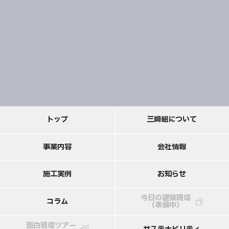
ト
ッ
プ
三
崎
組
に
つ
い
て
事
業
内
容
会
社
情
報
施
工
実
例
お
知
ら
せ
今日の建築現場
コ
ラ
ム
（準備中）
面白現場ツアー