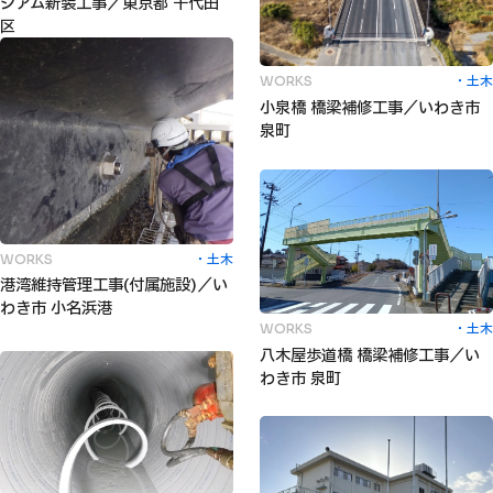
ジアム新装工事／東京都 千代田
区
土木
WORKS
小泉橋 橋梁補修工事／いわき市
泉町
土木
WORKS
港湾維持管理工事(付属施設)／い
わき市 小名浜港
土木
WORKS
八木屋歩道橋 橋梁補修工事／い
わき市 泉町