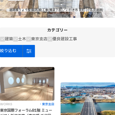
道路橋りょう整備(再複)工事(橋梁下部)／いわき市 泉町 (小名浜道路)
カテゴリー
建築
土木
東京支店
優良建設工事
絞
り
込
む
東京支店
WORKS
東京国際フォーラムB1階 ミュー