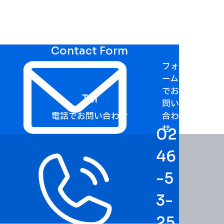
Contact Form
フォ
ーム
でお
Tel
問い
電話でお問い合わせ
合わ
せ
02
46
-5
3-
25