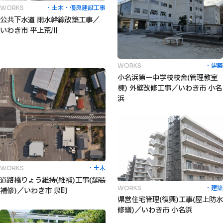
土木
優良建設工事
WORKS
公共下水道 雨水幹線改築工事／
いわき市 平上荒川
建築
WORKS
小名浜第一中学校校舎(管理教室
棟) 外壁改修工事／いわき市 小名
浜
土木
WORKS
道路橋りょう維持(維補)工事(舗装
建築
WORKS
補修)／いわき市 泉町
県営住宅管理(復興)工事(屋上防水
修繕)／いわき市 小名浜