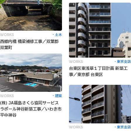
土木
WORKS
西郷内橋 橋梁補修工事／双葉郡
双葉町
東京支店
WORKS
台東区東浅草１丁目計画 新築工
事／東京都 台東区
建築
WORKS
(株) JA福島さくら協同サービス
ラポール神谷新築工事／いわき市
平中神谷
東京支店
WORKS