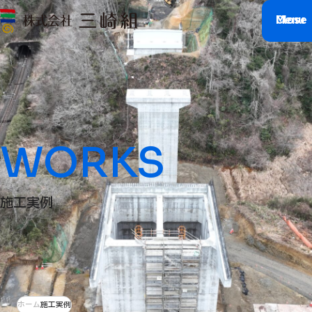
M
C
l
e
o
n
s
u
e
WORKS
施工実例
ホーム
施工実例