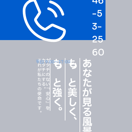
46
-5
3-
25
60
それが私たちの使命です。
カタチにする。
カタチのない『安心』を、
もっと強く
もっと美しく
あなたが見る風景を
平日 9:00〜17:00
。
、