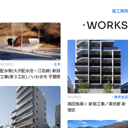
施工実例
WORKS
土木
WORKS
配水管(大沢配水池〜江名線) 新設
工事(第３工区)／いわき市 平豊間
東京支店
WORKS
高田馬場Ⅱ 新築工事／東京都 新
宿区