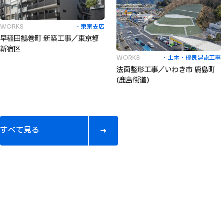
東京支店
WORKS
早稲田鶴巻町 新築工事／東京都
新宿区
土木
優良建設工事
WORKS
法面整形工事／いわき市 鹿島町
(鹿島街道)
す
べ
て
見
る