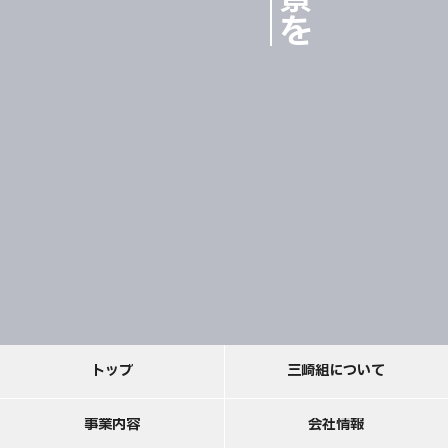
ト
ッ
プ
三
崎
組
に
つ
い
て
事
業
内
容
会
社
情
報