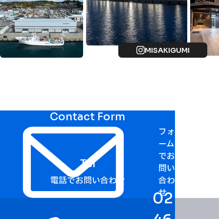
MISAKIGUMI
Contact Form
フォ
ーム
でお
Tel
問い
電話でお問い合わせ
合わ
せ
02