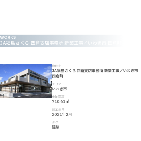
WORKS
JA福島さくら 四倉支店事務所 新築工事／いわき市 四倉町
物件名
JA福島さくら 四倉支店事務所 新築工事／いわき市
四倉町
エリア
いわき市
土地面積
710.61㎡
竣工年月
2021年2月
タグ
建築