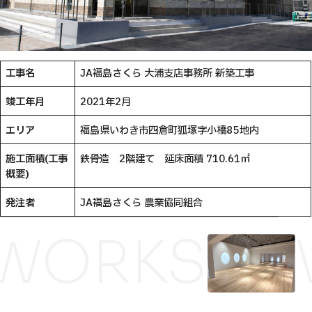
工事名
JA福島さくら 大浦支店事務所 新築工事
竣工年月
2021年2月
エリア
福島県いわき市四倉町狐塚字小橋85地内
施工面積(工事
鉄骨造 2階建て 延床面積 710.61㎡
概要)
発注者
JA福島さくら 農業協同組合
WORKS