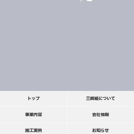
ト
ッ
プ
三
崎
組
に
つ
い
て
事
業
内
容
会
社
情
報
施
工
実
例
お
知
ら
せ