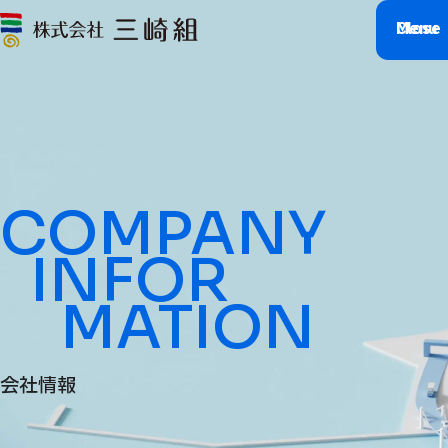
M
C
l
e
o
n
s
u
e
COMPANY
INFOR
MATION
会社情報