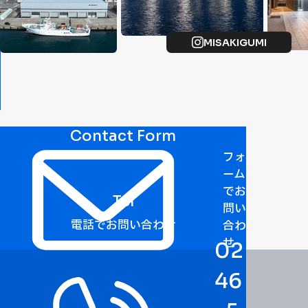
MISAKIGUMI
Contact Form
フォ
ーム
でお
Tel
問い
電話でお問い合わせ
合わ
せ
02
46