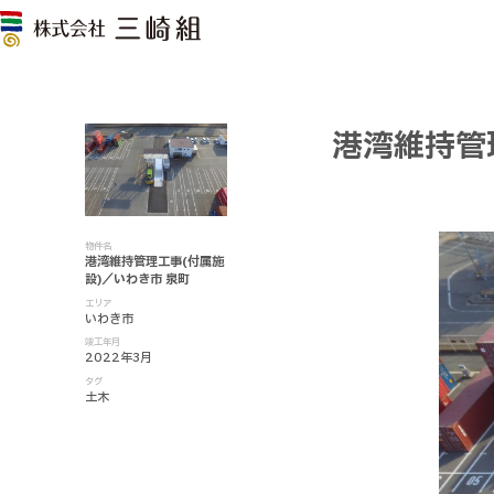
港湾維持管
物件名
港湾維持管理工事(付属施
設)／いわき市 泉町
エリア
いわき市
竣工年月
2022年3月
タグ
土木