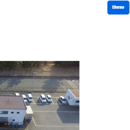
M
C
l
e
o
n
s
u
e
社
情
報
施
工
実
例
採
用
情
報
イ
ン
タ
ビ
ュ
ー
募
集
要
項
社
情
報
施
工
実
例
採
用
情
報
イ
ン
タ
ビ
ュ
ー
募
集
要
項