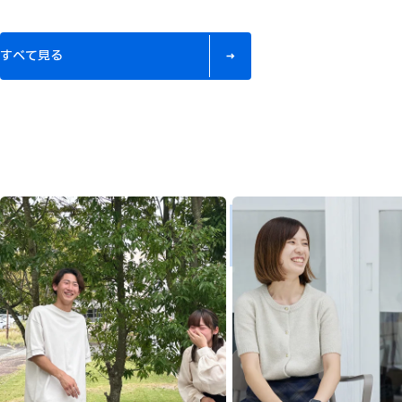
す
べ
て
見
る
す
べ
て
見
る
MISAKIG