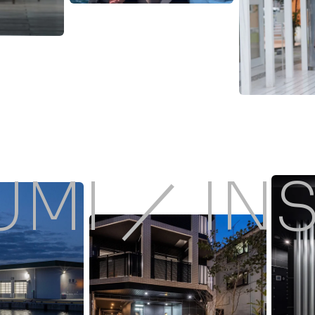
UMI ／ IN