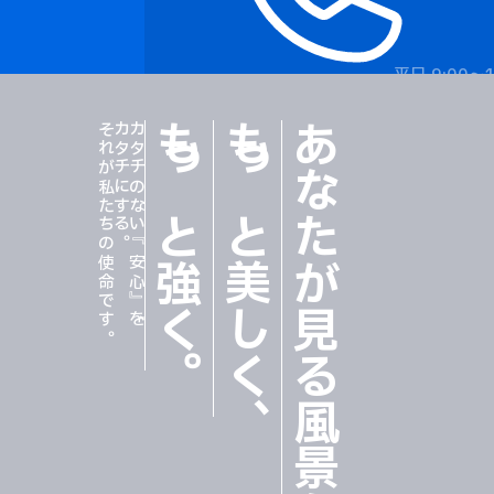
平日 9:00〜1
それが私たちの使命です。
カタチにする。
カタチのない『安心』を、
もっと強く
もっと美しく
あなたが見る風景を
。
、