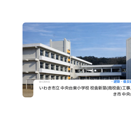
建築
優良
WORKS
いわき市立 中央台東小学校 校舎新築(南校舎)工
き市 中