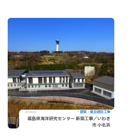
建築
優良建設工事
WORKS
福島県海洋研究センター 新築工事／いわき
市 小名浜