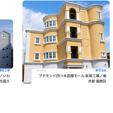
建設工事
東京支店
WORKS
事／いわ
プチモンド四つ木医療モール 新築工事／東
央台高久
京都 葛飾区