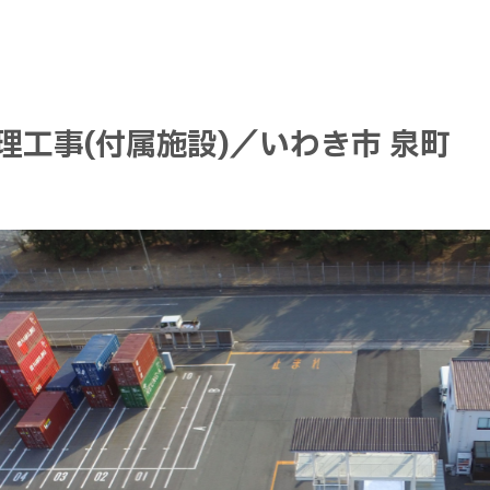
ホ
ー
ム
三
崎
組
に
つ
い
て
事
業
内
容
会
ホ
ー
ム
三
崎
組
に
つ
い
て
事
業
内
容
会
理工事(付属施設)／いわき市 泉町