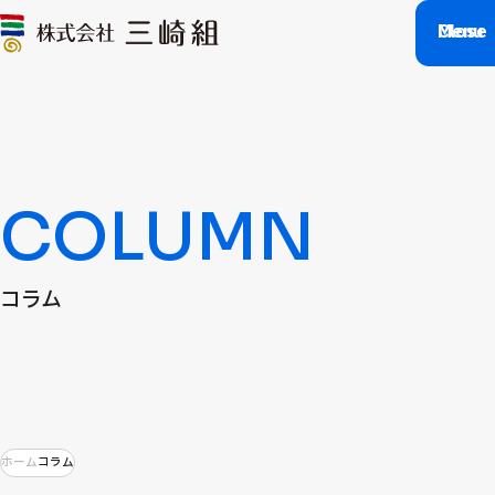
M
C
l
e
o
n
s
u
e
COLUMN
コラム
ホーム
コラム