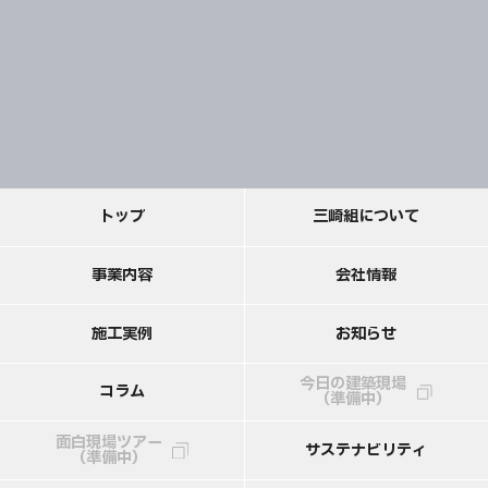
ト
ッ
プ
三
崎
組
に
つ
い
て
事
業
内
容
会
社
情
報
施
工
実
例
お
知
ら
せ
今日の建築現場
コ
ラ
ム
（準備中）
面白現場ツアー
サ
ス
テ
ナ
ビ
リ
テ
ィ
（準備中）