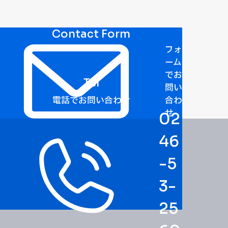
Contact Form
フォ
ーム
でお
Tel
問い
電話でお問い合わせ
合わ
せ
02
46
-5
3-
25