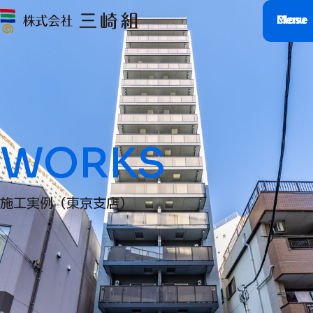
M
C
l
e
o
n
s
u
e
WORKS
施工実例（東京支店）