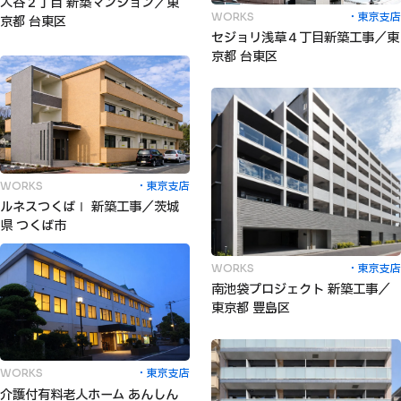
入谷２丁目 新築マンション／東
東京支店
WORKS
京都 台東区
セジョリ浅草４丁目新築工事／東
京都 台東区
東京支店
WORKS
ルネスつくばⅠ 新築工事／茨城
県 つくば市
東京支店
WORKS
南池袋プロジェクト 新築工事／
東京都 豊島区
東京支店
WORKS
介護付有料老人ホーム あんしん