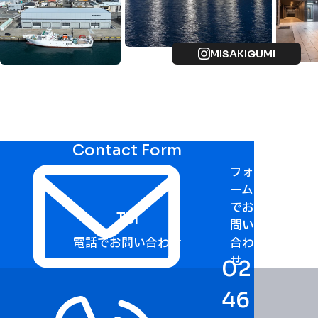
MISAKIGUMI
Contact Form
フォ
ーム
でお
Tel
問い
電話でお問い合わせ
合わ
せ
02
46