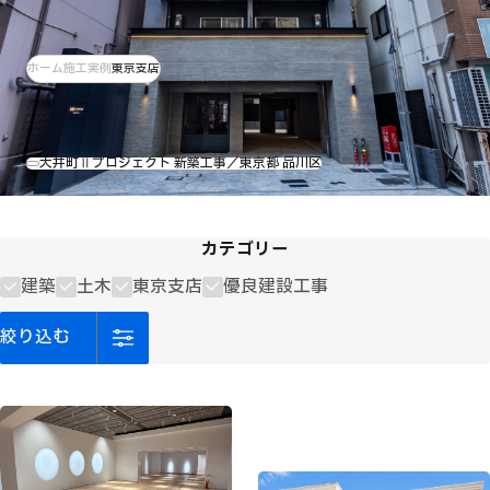
ホーム
施工実例
東京支店
大井町Ⅱプロジェクト 新築工事／東京都 品川区
カテゴリー
建築
土木
東京支店
優良建設工事
絞
り
込
む