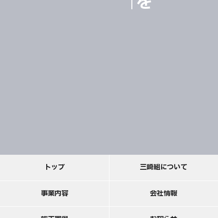
ト
ッ
プ
三
崎
組
に
つ
い
て
事
業
内
容
会
社
情
報