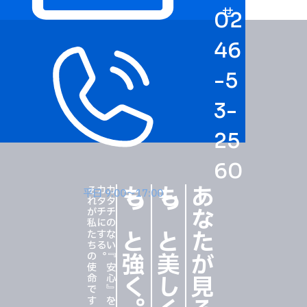
せ
02
46
-5
3-
25
60
それが私たちの使命です。
カタチにする。
カタチのない『安心』を、
もっと強く
もっと美しく
あなたが見る風景を
平日 9:00〜17:00