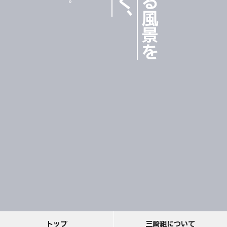
。
、
ト
ッ
プ
三
崎
組
に
つ
い
て