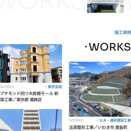
WORKS
施工実例
WORKS
東京支店
WORKS
プチモンド四つ木医療モール 新
築工事／東京都 葛飾区
土木
優良建設工事
WORKS
法面整形工事／いわき市 鹿島町