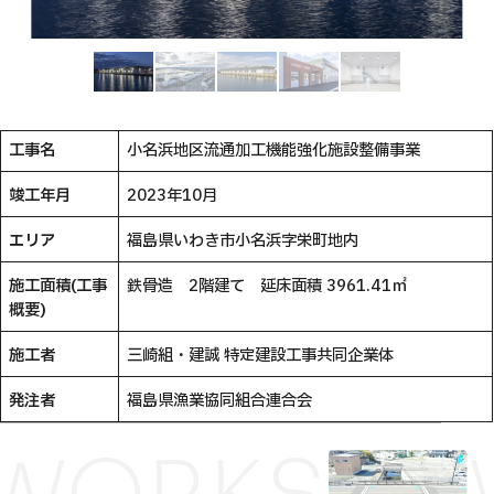
工事名
小名浜地区流通加工機能強化施設整備事業
竣工年月
2023年10月
エリア
福島県いわき市小名浜字栄町地内
施工面積(工事
鉄骨造 2階建て 延床面積 3961.41㎡
概要)
施工者
三崎組・建誠 特定建設工事共同企業体
発注者
福島県漁業協同組合連合会