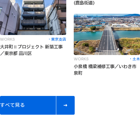
(鹿島街道)
東京支店
WORKS
大井町Ⅱプロジェクト 新築工事
／東京都 品川区
土木
WORKS
小泉橋 橋梁補修工事／いわき市
泉町
す
べ
て
見
る