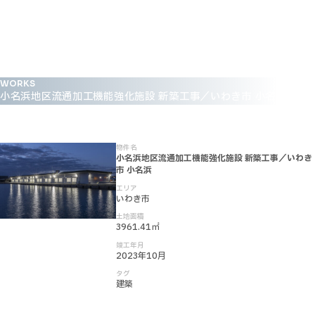
WORKS
小名浜地区流通加工機能強化施設 新築工事／いわき市 小名浜
物件名
小名浜地区流通加工機能強化施設 新築工事／いわき
市 小名浜
エリア
いわき市
土地面積
3961.41㎡
竣工年月
2023年10月
タグ
建築