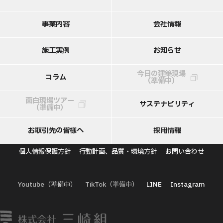
事
業
内
容
会
社
情
報
施
工
実
例
お
知
ら
せ
今日の建築現場
コ
ラ
ム
（準備中）
面白現場ツアー
サ
ス
テ
ナ
ビ
リ
テ
ィ
（準備中）
お
取
引
先
の
皆
様
へ
採
用
情
報
個人情報保護方針
行動計画、品質・環境方針
お問い合わせ
Youtube（準備中）
TikTok（準備中）
LINE
Instagram