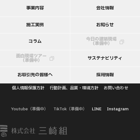
事
業
内
容
会
社
情
報
施
工
実
例
お
知
ら
せ
今日の建築現場
コ
ラ
ム
（準備中）
面白現場ツアー
サ
ス
テ
ナ
ビ
リ
テ
ィ
（準備中）
お
取
引
先
の
皆
様
へ
採
用
情
報
個人情報保護方針
行動計画、品質・環境方針
お問い合わせ
Youtube（準備中）
TikTok（準備中）
LINE
Instagram