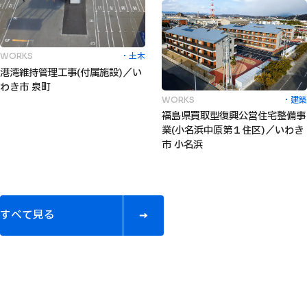
土木
WORKS
港湾維持管理工事(付属施設)／い
わき市 泉町
建築
WORKS
福島県買取型復興公営住宅整備事
業(小名浜中原第１住区)／いわき
市 小名浜
す
べ
て
見
る