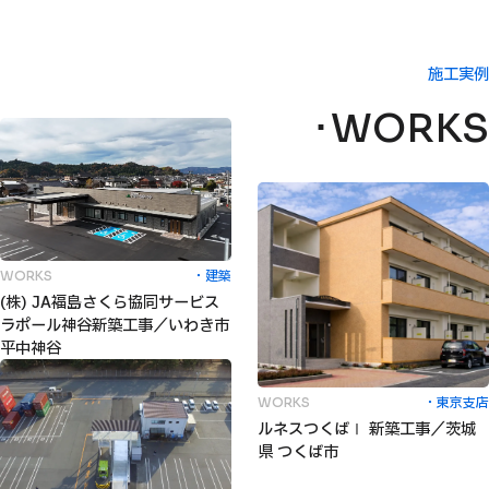
施工実例
WORKS
建築
WORKS
(株) JA福島さくら協同サービス
ラポール神谷新築工事／いわき市
平中神谷
東京支店
WORKS
ルネスつくばⅠ 新築工事／茨城
県 つくば市