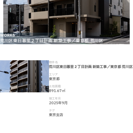
WORKS
荒川区東日暮里２丁目計画 新築工事／東京都 荒川区
物件名
荒川区東日暮里２丁目計画 新築工事／東京都 荒川区
エリア
東京都
土地面積
891.67㎡
竣工年月
2025年9月
タグ
東京支店