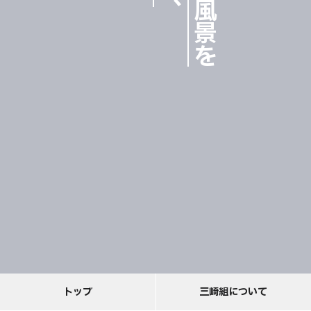
、
ト
ッ
プ
三
崎
組
に
つ
い
て