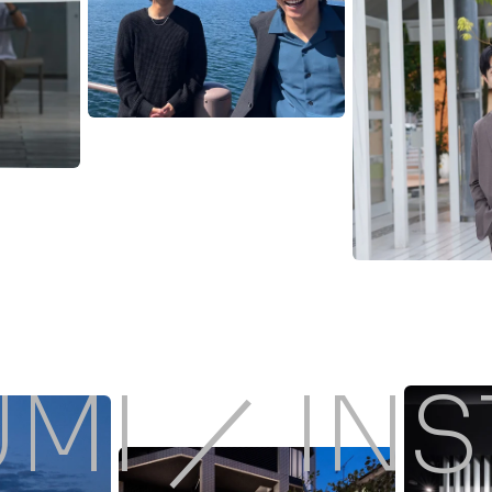
UMI ／ IN