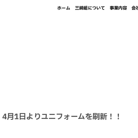
ホ
ー
ム
三
崎
組
に
つ
い
て
事
業
内
容
会
ホ
ー
ム
三
崎
組
に
つ
い
て
事
業
内
容
会
。 4月1日よりユニフォームを刷新！！