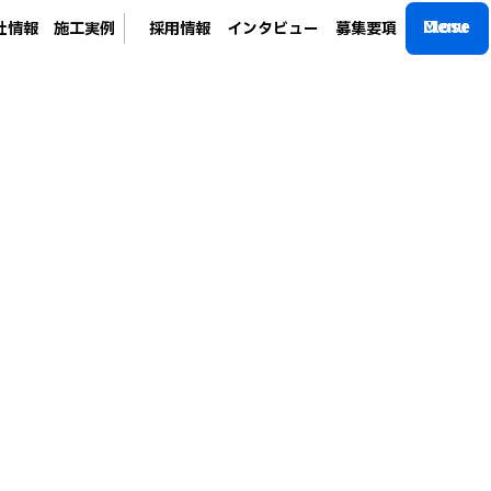
M
C
l
e
o
n
s
u
e
社
情
報
施
工
実
例
採
用
情
報
イ
ン
タ
ビ
ュ
ー
募
集
要
項
社
情
報
施
工
実
例
採
用
情
報
イ
ン
タ
ビ
ュ
ー
募
集
要
項