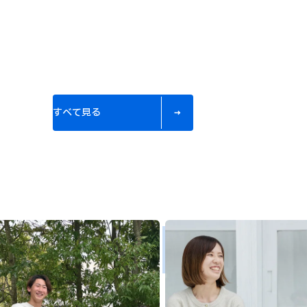
す
べ
て
見
る
す
べ
て
見
る
MISAKIGU