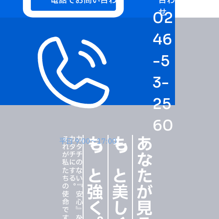
電話でお問い合わせ
合わ
せ
02
46
-5
3-
25
60
それが私たちの使命です。
カタチにする。
カタチのない『安心』を、
もっと強く
もっと美しく
あなたが見る風景を
平日 9:00〜17:00