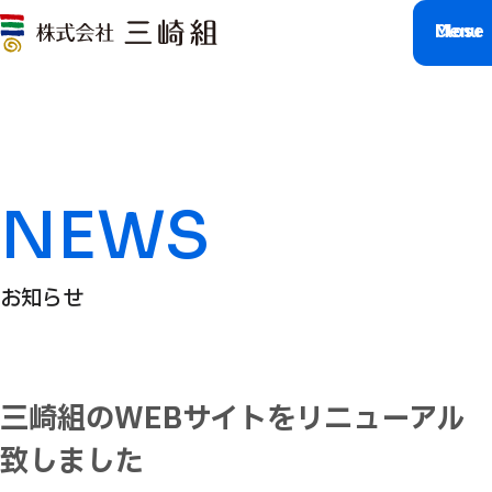
M
C
l
e
o
n
s
u
e
NEWS
お知らせ
三崎組のWEBサイトをリニューアル
致しました