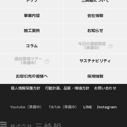
ト
ッ
プ
三
崎
組
に
つ
い
て
事
業
内
容
会
社
情
報
施
工
実
例
お
知
ら
せ
今日の建築現場
コ
ラ
ム
（準備中）
面白現場ツアー
サ
ス
テ
ナ
ビ
リ
テ
ィ
（準備中）
お
取
引
先
の
皆
様
へ
採
用
情
報
個人情報保護方針
行動計画、品質・環境方針
お問い合わせ
Youtube（準備中）
TikTok（準備中）
LINE
Instagram