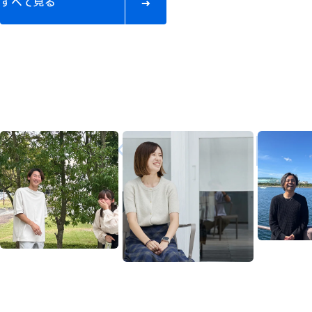
す
べ
て
見
る
MISAKIGUMI ／