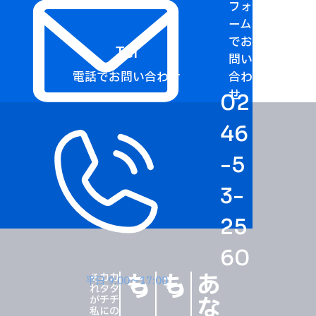
フォ
ーム
でお
Tel
問い
電話でお問い合わせ
合わ
せ
02
46
-5
3-
25
60
カタチにする。
平日 9:00〜17:00