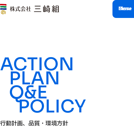
M
C
l
e
o
n
s
u
e
ACTION
PLAN
Q&E
POLICY
行動計画、品質・環境方針