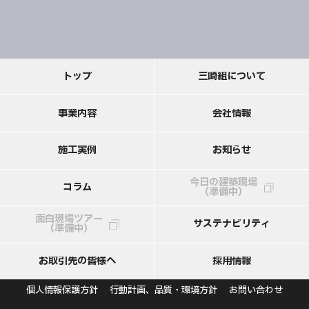
ト
ッ
プ
三
崎
組
に
つ
い
て
事
業
内
容
会
社
情
報
施
工
実
例
お
知
ら
せ
今日の建築現場
コ
ラ
ム
（準備中）
面白現場ツアー
サ
ス
テ
ナ
ビ
リ
テ
ィ
（準備中）
お
取
引
先
の
皆
様
へ
採
用
情
報
個人情報保護方針
行動計画、品質・環境方針
お問い合わせ